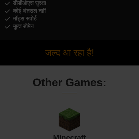
डीडीओएस सुरक्षा
कोई अंतराल नहीं
मॉड्स सपोर्ट
मुफ़्त डोमेन
जल्द आ रहा है!
Other Games:
Minecraft