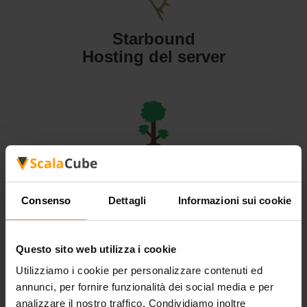
Starbound
Hosting del server
Terraria
Hosting del server
Consenso
Dettagli
Informazioni sui cookie
Questo sito web utilizza i cookie
Utilizziamo i cookie per personalizzare contenuti ed
Valheim
annunci, per fornire funzionalità dei social media e per
Hosting del server
analizzare il nostro traffico. Condividiamo inoltre