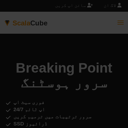
لاگ ان
سائن اپ کریں
Scala
Cube
Togg
Breaking Point
سرور ہوسٹنگ
فوری سیٹ اپ
اپ ٹائم 24/7
سرور ترتیبات میں ترمیم کریں
SSD ڈرائیوز