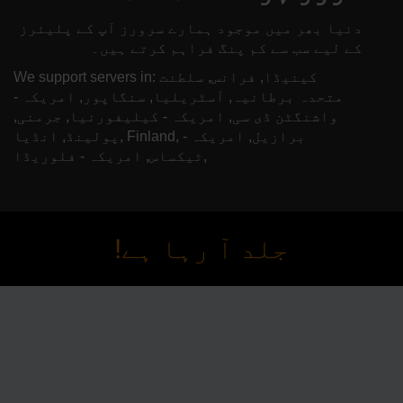
دنیا بھر میں موجود ہمارے سرورز آپ کے پلیئرز
کے لیے سب سے کم پنگ فراہم کرتے ہیں۔
We support servers in: کینیڈا, فرانس, سلطنت
متحدہ برطانیہ, آسٹریلیا, سنگاپور, امریکہ -
واشنگٹن ڈی سی, امریکہ - کیلیفورنیا, جرمنی,
پولینڈ, انڈیا, Finland, برازیل, امریکہ -
ٹیکساس, امریکہ - فلوریڈا,
جلد آ رہا ہے!