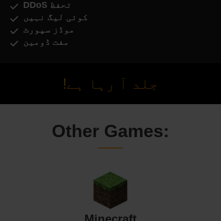
DDoS تحفظ
کوئی لیگ نہیں
موڈز سپورٹ
مفت ڈومین
جلد آ رہا ہے!
Other Games:
Minecraft