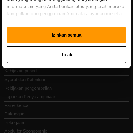
Vesivärava tn 50-201, 10152
informasi lain yang Anda berikan atau yang telah mereka
kumpulkan dari penggunaan Anda atas layanan mereka.
Izinkan semua
Nav Cepat
Ulasan
Tolak
Kontak
Kebijakan pribadi
Syarat dan Ketentuan
Kebijakan pengembalian
Laporkan Penyalahgunaan
Panel kendali
Dukungan
Pekerjaan
Apply for Sponsorship