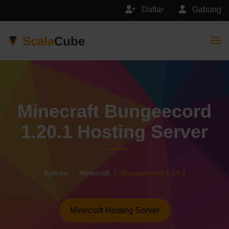
Daftar
Gabung
Scala
Cube
Togg
Minecraft Bungeecord
1.20.1 Hosting Server
Aplikasi
Minecraft
Bungeecord 1.20.1
Minecraft Hosting Server