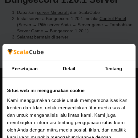
Dapatkan
server Minecraft
dari ScalaCube
Instal server a Bungeecord 1.20.1 melalui
Control Panel
(Server → Pilih server Anda → Server game → Tambahkan
Server Game → Bungeecord 1.20.1)
Selamat bermain di server!
Persetujuan
Detail
Tentang
Perusahaan kami
Situs web ini menggunakan cookie
Kami menggunakan cookie untuk mempersonalisasikan
konten dan iklan, untuk menyediakan fitur media sosial
Scalable Hosting Solutions OÜ
dan untuk menganalisis lalu lintas kami. Kami juga
Kode registrasi: 14652605
membagikan informasi tentang penggunaan situs kami
nomor PPN: EE102133820
oleh Anda dengan mitra media sosial, iklan, dan analitik
Alamat: Harju maakond, Tallinn, Kesklinna linnaosa,
kami yang mungkin menggabungkannya dengan