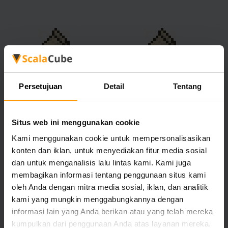
Fabric
Fabric
Persetujuan
Detail
Tentang
(Snapshot)
Situs web ini menggunakan cookie
Kami menggunakan cookie untuk mempersonalisasikan
konten dan iklan, untuk menyediakan fitur media sosial
dan untuk menganalisis lalu lintas kami. Kami juga
Forge
Cauldron
membagikan informasi tentang penggunaan situs kami
& Thermos
oleh Anda dengan mitra media sosial, iklan, dan analitik
kami yang mungkin menggabungkannya dengan
informasi lain yang Anda berikan atau yang telah mereka
kumpulkan dari penggunaan Anda atas layanan mereka.