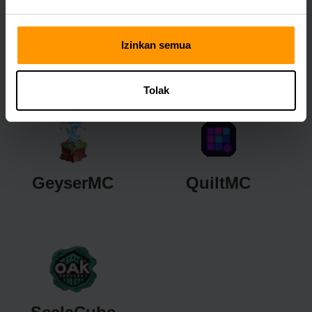
Izinkan semua
Neoforge
Purpur
Tolak
GeyserMC
QuiltMC