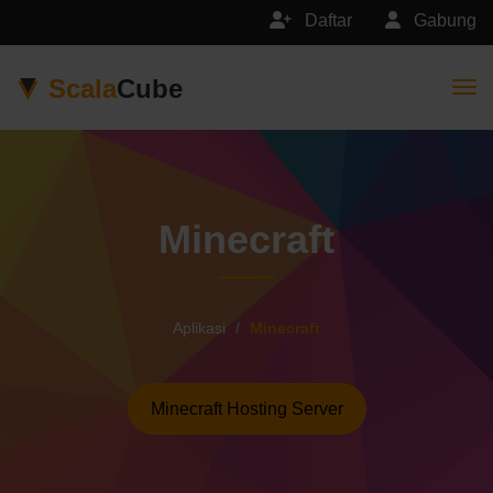
Daftar
Gabung
Scala
Cube
Togg
Minecraft
Aplikasi
Minecraft
Minecraft Hosting Server