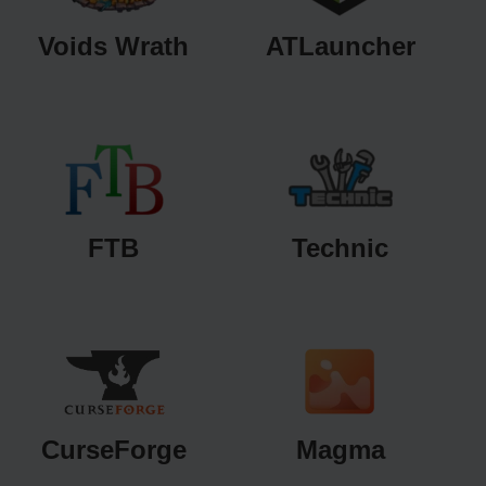
Voids Wrath
ATLauncher
FTB
Technic
CurseForge
Magma