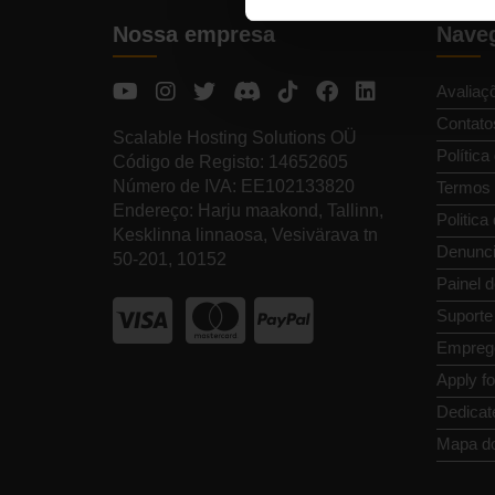
Nossa empresa
Naveg
Avaliaç
Contato
Scalable Hosting Solutions OÜ
Política
Código de Registo: 14652605
Número de IVA: EE102133820
Termos 
Endereço: Harju maakond, Tallinn,
Politica
Kesklinna linnaosa, Vesivärava tn
Denunci
50-201, 10152
Painel d
Suporte
Empreg
Apply f
Dedicat
Mapa do