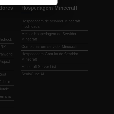
dores
Hospedagem Minecraft
Hospedagem de servidor Minecraft
modificada
Melhor Hospedagem de Servidor
Minecraft
Bedrock
Como criar um servidor Minecraft
 ARK
Hospedagem Gratuita de Servidor
alworld
Minecraft
roject
Minecraft Server List
ScalaCube AI
Rust
Valheim
ytale
erraria