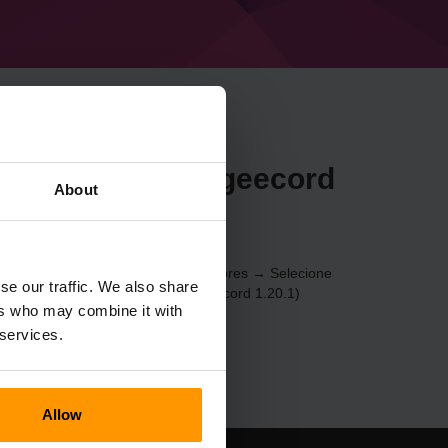
r Minecraft Bungeecord
About
be
través do
Painel de Controle
(Servidores → Selecione
se our traffic. We also share
cionar servidor de jogos → Bungeecord 1.20.1)
ers who may combine it with
 services.
Allow