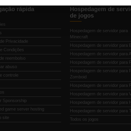
ação rápida
Hospedagem de servi
de jogos
ões
Hospedagem de servidor para
s
Minecraft
 de Privacidade
Hospedagem de servidor para 
e Condições
Hospedagem de servidor para
 de reembolso
Hospedagem de servidor para P
ar abuso
Hospedagem de servidor para P
e controle
Zomboid
Hospedagem de servidor para 
os
Hospedagem de servidor para 
or Sponsorship
Hospedagem de servidor para H
ed game server hosting
Hospedagem de servidor para T
 site
Todos os jogos