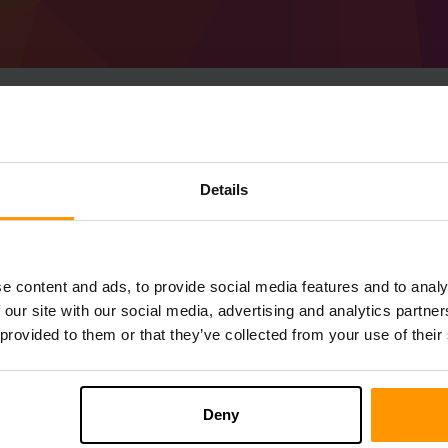
Como fazer o servido
Details
1.20.1
Obtenha o
servidor Minecraft
do ScalaCu
Instale o servidor a Bungeecord 1.20.1 a
e content and ads, to provide social media features and to analy
seu servidor → Servidores de jogos → Adi
 our site with our social media, advertising and analytics partn
Divirta-se jogando no servidor!
 provided to them or that they’ve collected from your use of their
Deny