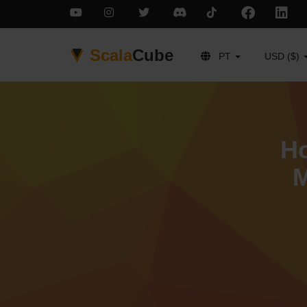
Scala
Cube
PT
USD ($)
Ho
M