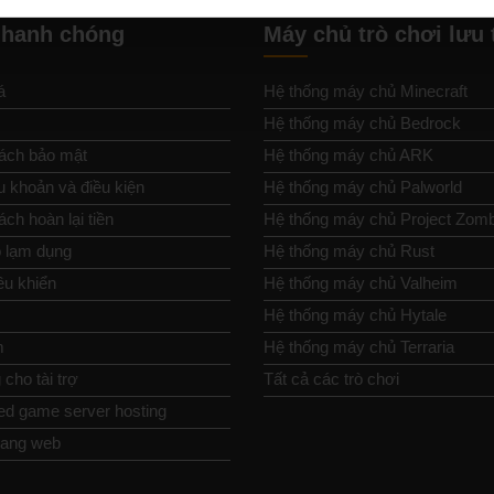
nhanh chóng
Máy chủ trò chơi lưu 
á
Hệ thống máy chủ Minecraft
Hệ thống máy chủ Bedrock
ách bảo mật
Hệ thống máy chủ ARK
u khoản và điều kiện
Hệ thống máy chủ Palworld
ch hoàn lại tiền
Hệ thống máy chủ Project Zom
 lạm dụng
Hệ thống máy chủ Rust
ều khiển
Hệ thống máy chủ Valheim
Hệ thống máy chủ Hytale
m
Hệ thống máy chủ Terraria
cho tài trợ
Tất cả các trò chơi
ed game server hosting
rang web