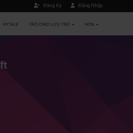
Đăng Ký
Đăng Nhập
HYTALE
TRÒ CHƠI LƯU TRỮ
HƠN
ft