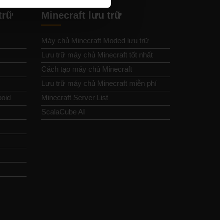
trữ
Minecraft lưu trữ
Máy chủ Minecraft Moded lưu trữ
Lưu trữ máy chủ Minecraft tốt nhất
Cách tạo máy chủ Minecraft
Lưu trữ máy chủ Minecraft miễn phí
boid
Minecraft Server List
ScalaCube AI