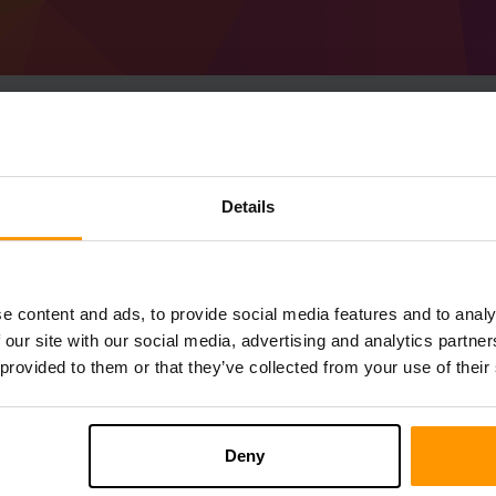
Cách tạo Minecraft B
Details
chủ
Nhận
Minecraft Server
Từ ScalaCube
Cài đặt máy chủ a Bungeecord 1.20.1 th
e content and ads, to provide social media features and to analy
của bạn → Máy chủ trò chơi → Thêm máy 
 our site with our social media, advertising and analytics partn
Thích chơi trên máy chủ!
 provided to them or that they’ve collected from your use of their
Deny