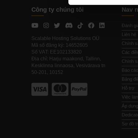
Công ty chúng tôi
Nav 
Đánh gi
Liên hệ
Scalable Hosting Solutions OÜ
Chính s
Mã số đăng ký: 14652605
Số VAT: EE102133820
Các điề
Địa chỉ: Harju maakond, Tallinn,
Chính sá
Kesklinna linnaosa, Vesivärava tn
Báo cáo
50-201, 10152
Bảng đi
Hỗ trợ
Việc là
Áp dụng 
Dedicat
Sơ đồ t