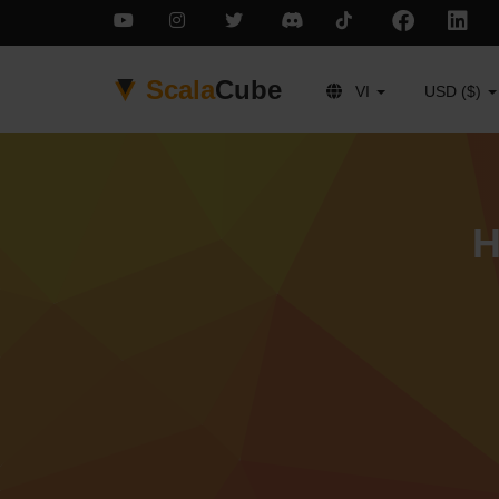
Scala
Cube
VI
USD ($)
H