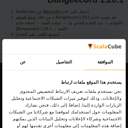
احصل على خادم
Minecraft
من ScalaCube
قم بتثبيت خادم a Bungeecord 1.20.1 من خلال
لوحة التحكم
(الخوادم → حدد الخادم الخاص بك → خوادم اللعبة → إضافة خادم
اللعبة → Bungeecord 1.20.1)
استمتع باللعب على الخادم!
الموافقة
التفاصيل
عن
شركتنا
يستخدم هذا الموقع ملفات ارتباط
نحن نستخدم ملفات تعريف الارتباط لتخصيص المحتوى
والإعلانات، وذلك لتوفير ميزات الشبكات الاجتماعية وتحليل
Scalable Hosting Solutions OÜ
الزيارات الواردة إلينا. إضافةً إلى ذلك، فنحن نشارك
رمز التسجيل: 14652605
المعلومات حول استخدامك لموقعنا مع شركائنا من الشبكات
ضريبة الشراء: EE102133820
الاجتماعية وشركاء الإعلانات وتحليل البيانات الذين يمكنهم
عنوان: Harju maakond, Tallinn, Kesklinna linnaosa,
إضافة هذه المعلومات إلى معلومات أخرى تقدمها لهم أو