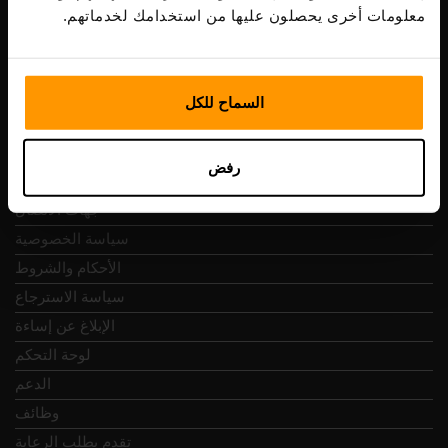
Vesivärava tn 50-201, 10152
معلومات أخرى يحصلون عليها من استخدامك لخدماتهم.
السماح للكل
التنقل السريع
رفض
المراجعات
جهات الاتصال
سياسة الخصوصية
الأحكام والشروط
سياسة الاسترجاع
الإبلاغ عن إساءة
لوحة التحكم
الدعم
وظائف
تقدم بطلب الرعاية