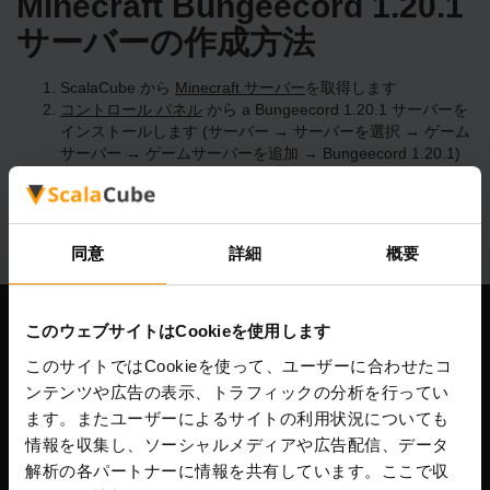
Minecraft Bungeecord 1.20.1
サーバーの作成方法
ScalaCube から
Minecraft サーバー
を取得します
コントロール パネル
から a Bungeecord 1.20.1 サーバーを
インストールします (サーバー → サーバーを選択 → ゲーム
サーバー → ゲームサーバーを追加 → Bungeecord 1.20.1)
サーバー上で楽しくプレイしてください!
同意
詳細
概要
このウェブサイトはCookieを使用します
当社
このサイトではCookieを使って、ユーザーに合わせたコ
ンテンツや広告の表示、トラフィックの分析を行ってい
ます。またユーザーによるサイトの利用状況についても
Scalable Hosting Solutions OÜ
情報を収集し、ソーシャルメディアや広告配信、データ
登録コード: 14652605
解析の各パートナーに情報を共有しています。ここで収