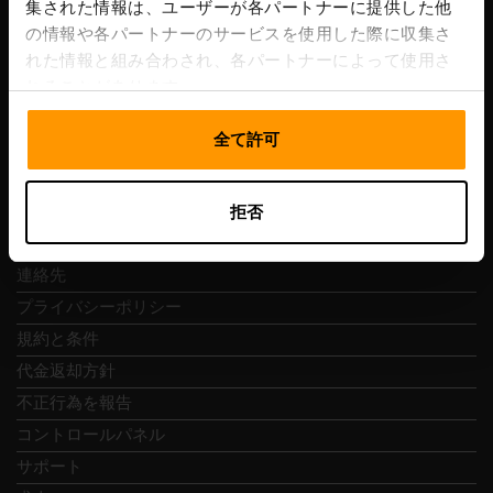
VAT番号: EE102133820
集された情報は、ユーザーが各パートナーに提供した他
住所: Harju maakond, Tallinn, Kesklinna linnaosa,
の情報や各パートナーのサービスを使用した際に収集さ
Vesivärava tn 50-201, 10152
れた情報と組み合わされ、各パートナーによって使用さ
れることがあります。
全て許可
クイックナビ
拒否
レビュー
連絡先
プライバシーポリシー
規約と条件
代金返却方針
不正行為を報告
コントロールパネル
サポート