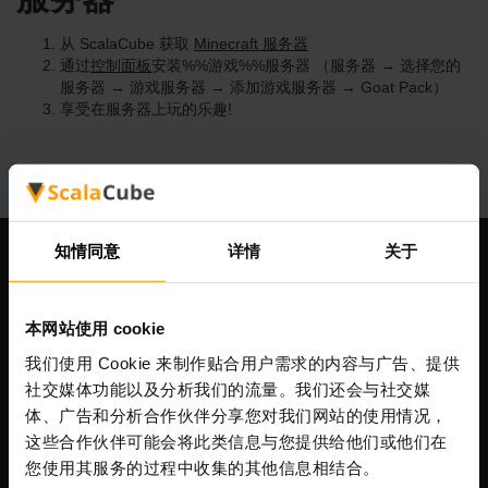
从 ScalaCube 获取
Minecraft 服务器
通过
控制面板
安装%%游戏%%服务器 （服务器 → 选择您的
服务器 → 游戏服务器 → 添加游戏服务器 → Goat Pack）
享受在服务器上玩的乐趣!
知情同意
详情
关于
我们公司
本网站使用 cookie
我们使用 Cookie 来制作贴合用户需求的内容与广告、提供
Scalable Hosting Solutions OÜ
社交媒体功能以及分析我们的流量。我们还会与社交媒
注册码: 14652605
体、广告和分析合作伙伴分享您对我们网站的使用情况，
增值税号: EE102133820
这些合作伙伴可能会将此类信息与您提供给他们或他们在
地址: Harju maakond, Tallinn, Kesklinna linnaosa,
您使用其服务的过程中收集的其他信息相结合。
Vesivärava tn 50-201, 10152