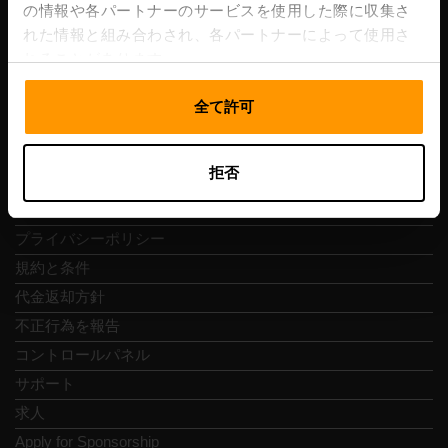
Vesivärava tn 50-201, 10152
の情報や各パートナーのサービスを使用した際に収集さ
れた情報と組み合わされ、各パートナーによって使用さ
れることがあります。
全て許可
クイックナビ
拒否
レビュー
連絡先
プライバシーポリシー
規約と条件
代金返却方針
不正行為を報告
コントロールパネル
サポート
求人
Apply for Sponsorship