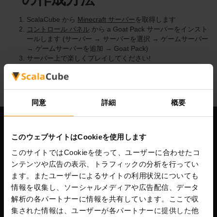
ScalaCube から
Minecraft サーバー
を取得します
コントロール パネル
から a Goat Pack サーバーをインスト
ールします (サーバー → サーバーを選択 → ゲームサーバー
→ ゲームサーバーを追加 → Goat Pack)
サーバー上で楽しくプレイしてください!
同意
詳細
概要
当社
このウェブサイトはCookieを使用します
このサイトではCookieを使って、ユーザーに合わせたコ
ンテンツや広告の表示、トラフィックの分析を行ってい
ます。またユーザーによるサイトの利用状況についても
Scalable Hosting Solutions OÜ
情報を収集し、ソーシャルメディアや広告配信、データ
登録コード: 14652605
VAT番号: EE102133820
解析の各パートナーに情報を共有しています。ここで収
住所: Harju maakond, Tallinn, Kesklinna linnaosa,
集された情報は、ユーザーが各パートナーに提供した他