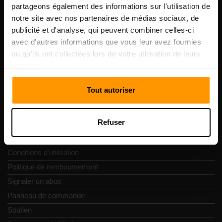
numéro de TVA: EE102133820
partageons également des informations sur l'utilisation de
Adresse: Harju maakond, Tallinn, Kesklinna linnaosa,
notre site avec nos partenaires de médias sociaux, de
Vesivärava tn 50-201, 10152
publicité et d'analyse, qui peuvent combiner celles-ci
avec d'autres informations que vous leur avez fournies
ou qu'ils ont collectées lors de votre utilisation de leurs
services.
Navigation rapide
Tout autoriser
Commentaires
Refuser
Contacts
Politique de confidentialité
Conditions d'utilisation
Politique de remboursement
Signaler un abus
Panneau de commande
Soutien