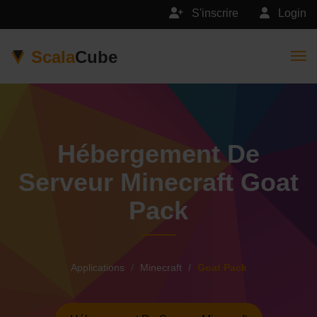
S'inscrire
Login
Scala
Cube
Togg
Hébergement De
Serveur Minecraft Goat
Pack
Applications
Minecraft
Goat Pack