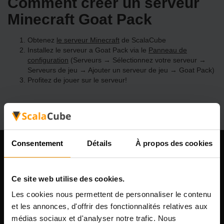
Comment créer un serveur
Minecraft Goat Pack
Obtenez
le serveur Minecraft
de ScalaCube
Installez le serveur a Goat Pack via le
Panneau de
configuration
(Serveurs → Sélectionnez votre serveur →
Serveurs de jeu → Ajouter un serveur de jeu → Goat Pack)
Profitez de jouer sur le serveur!
Consentement
Détails
À propos des cookies
Notre compagnie
Ce site web utilise des cookies.
Les cookies nous permettent de personnaliser le contenu
Scalable Hosting Solutions OÜ
et les annonces, d'offrir des fonctionnalités relatives aux
Code d'enregistrement: 14652605
médias sociaux et d'analyser notre trafic. Nous