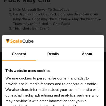
Nhận
Minecraft Server
Từ ScalaCube
Cài đặt máy chủ a Goat Pack thông qua
Bảng điều khiển
(Máy chủ → Chọn máy chủ của bạn → Máy chủ trò chơi →
Thêm máy chủ trò chơi → Goat Pack)
Thích chơi trên máy chủ!
Consent
Details
About
Công ty chúng tôi
This website uses cookies
We use cookies to personalise content and ads, to
provide social media features and to analyse our traffic.
Scalable Hosting Solutions OÜ
We also share information about your use of our site with
Mã số đăng ký: 14652605
our social media, advertising and analytics partners who
Số VAT: EE102133820
may combine it with other information that you’ve
Địa chỉ: Harju maakond, Tallinn, Kesklinna linnaosa,