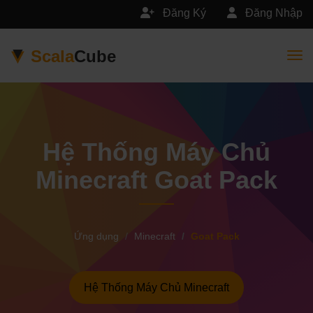
Đăng Ký
Đăng Nhập
Scala
Cube
Togg
Hệ Thống Máy Chủ
Minecraft Goat Pack
Ứng dụng
Minecraft
Goat Pack
Hệ Thống Máy Chủ Minecraft