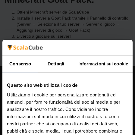
Ottieni
Minecraft server
da ScalaCube
Installa il server a Goat Pack tramite il
Pannello di controllo
(Server → Seleziona il tuo server → Server di gioco →
Aggiungi server di gioco → Goat Pack)
Divertiti a giocare sul server!
Consenso
Dettagli
Informazioni sui cookie
La nostra azienda
Questo sito web utilizza i cookie
Utilizziamo i cookie per personalizzare contenuti ed
annunci, per fornire funzionalità dei social media e per
analizzare il nostro traffico. Condividiamo inoltre
Scalable Hosting Solutions OÜ
informazioni sul modo in cui utilizzi il nostro sito con i
Codice di registrazione: 14652605
Partita IVA: EE102133820
nostri partner che si occupano di analisi dei dati web,
Indirizzo: Harju maakond, Tallinn, Kesklinna linnaosa,
pubblicità e social media, i quali potrebbero combinarle