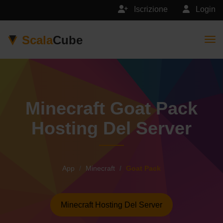
Iscrizione
Login
Scala
Cube
Togg
Minecraft Goat Pack
Hosting Del Server
App
Minecraft
Goat Pack
Minecraft Hosting Del Server