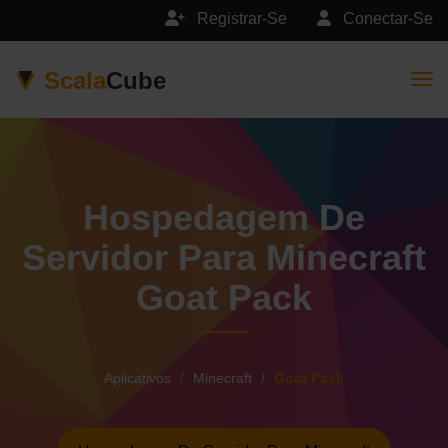
Registrar-Se
Conectar-Se
Scala
Cube
Togg
Hospedagem De
Servidor Para Minecraft
Goat Pack
Aplicativos
Minecraft
Goat Pack