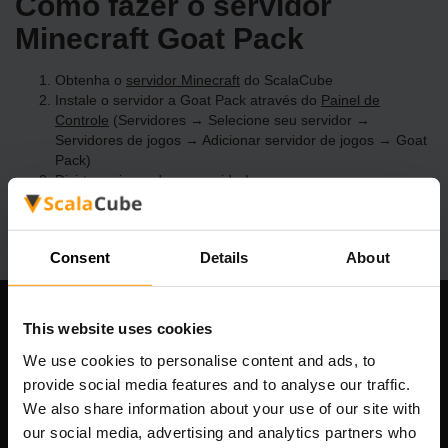
Como fazer o servidor
Minecraft Goat Pack
Obtenha o
servidor Minecraft
do ScalaCube
Instale o servidor a Goat Pack através do
Painel de
Controle
(Servidores → Selecione seu servidor →
Servidores de jogos → Adicionar servidor de jogos → Goat
Pack)
Divirta-se jogando no servidor!
Consent
Details
About
This website uses cookies
Nossa empresa
We use cookies to personalise content and ads, to
provide social media features and to analyse our traffic.
We also share information about your use of our site with
Scalable Hosting Solutions OÜ
our social media, advertising and analytics partners who
Código de Registo: 14652605