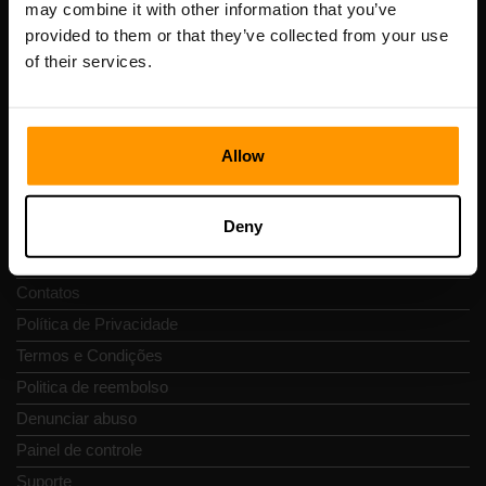
may combine it with other information that you’ve
Número de IVA: EE102133820
provided to them or that they’ve collected from your use
Endereço: Harju maakond, Tallinn, Kesklinna linnaosa,
of their services.
Vesivärava tn 50-201, 10152
Allow
Navegação rápida
Deny
Avaliações
Contatos
Política de Privacidade
Termos e Condições
Politica de reembolso
Denunciar abuso
Painel de controle
Suporte