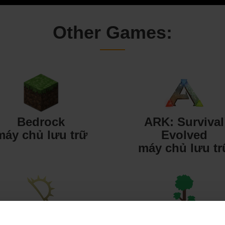
Other Games:
Bedrock
ARK: Survival
máy chủ lưu trữ
Evolved
máy chủ lưu tr
Starbound
Terraria