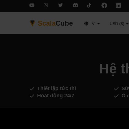
Scala
Cube
VI
USD ($)
Hệ 
Thiết lập tức thì
Sử
Hoạt động 24/7
Ổ 