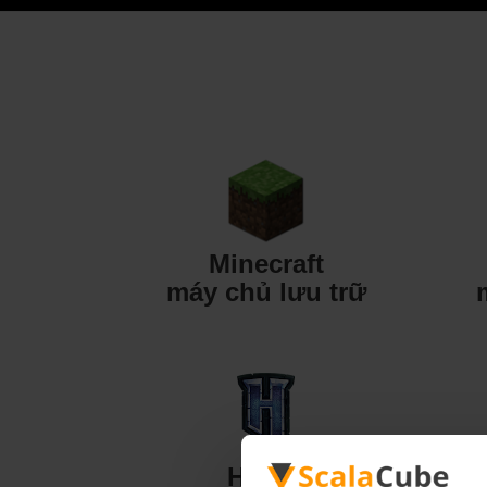
Minecraft
máy chủ lưu trữ
Hytale