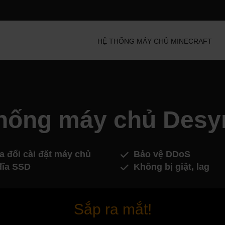
HỆ THỐNG MÁY CHỦ MINECRAFT
thống máy chủ Desy
a đổi cài đặt máy chủ
Bảo vệ DDoS
đĩa SSD
Không bị giật, lag
Sắp ra mắt!