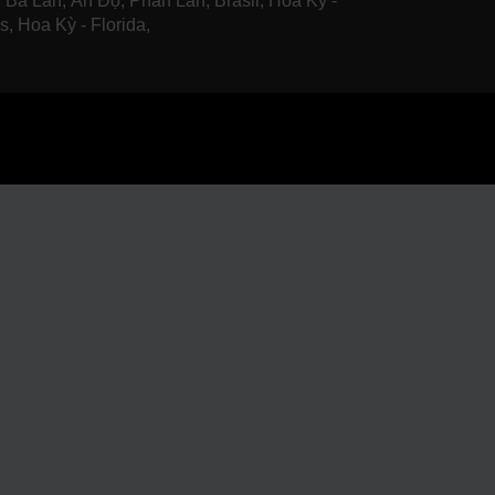
 Ba Lan, Ấn Độ, Phần Lan, Brasil, Hoa Kỳ -
s, Hoa Kỳ - Florida,