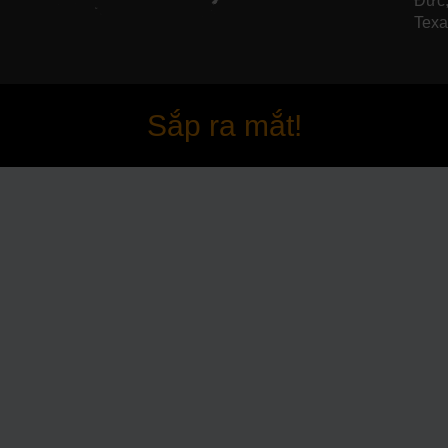
Đức,
Texa
Sắp ra mắt!