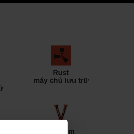
Rust
máy chủ lưu trữ
ữ
Valheim