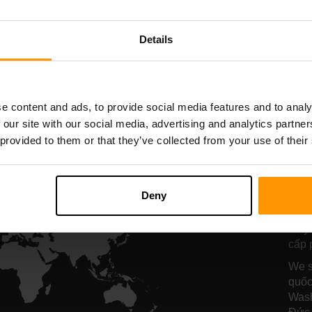
máy chủ lưu trữ
máy chủ lưu tr
Details
All Games
e content and ads, to provide social media features and to analy
 our site with our social media, advertising and analytics partn
 provided to them or that they’ve collected from your use of their
Vị
De
Deny
Máy 
cấp 
We s
quốc
Wash