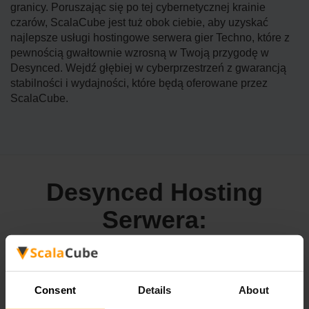
granicy. Poruszając się po tej cybernetycznej krainie
czarów, ScalaCube jest tuż obok ciebie, aby uzyskać
najlepsze usługi hostingowe serwera gier Techno, które z
pewnością gwałtownie wzrosną w Twoją przygodę w
Desynced. Wejdź głębiej w cyberprzestrzeń z gwarancją
stabilności i wydajności, które będą oferowane przez
ScalaCube.
Desynced Hosting
Serwera:
W tym połączonym świecie gry Desynced, w której każdy
Consent
Details
About
związek wpływa na grę, hosting serwerów gier