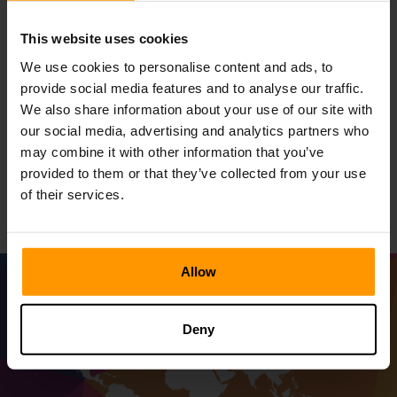
wykonanych przez ScalaCube staje się drzwi > Nasze
urządzenia hostingowe skorzystały z najwyższej klasy
This website uses cookies
serwerów wydajności gwarantowały nieprzerwane i
rzeczywiste wrażenia z gry. Dzięki ScalaCube Twoja
We use cookies to personalise content and ads, to
podróż Desynced jest jedną z nieprzerwanej rozgrywki do
provide social media features and to analyse our traffic.
odkrycia, walki i wykuwania świata, którego pragniesz.
We also share information about your use of our site with
Wybierz ScalaCube, aby hostować serwer Desynced i
our social media, advertising and analytics partners who
upewnij się, że cała podróż przez cyfrową przestrzeń jest
may combine it with other information that you’ve
płynna, wypełniona stabilnością, a także wydajność dla
provided to them or that they’ve collected from your use
najlepszych wrażeń z gier.
of their services.
Allow
Deny