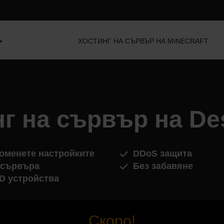
ХОСТИНГ НА СЪРВЪР НА MINECRAFT
нг на сървър на De
оменете настройките
DDoS защита
 сървъра
Без забавяне
D устройства
Скоро!