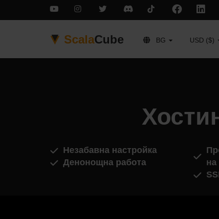
Scala
Cube
BG
USD ($)
Хости
Незабавна настройка
Пр
Денонощна работа
на
SS