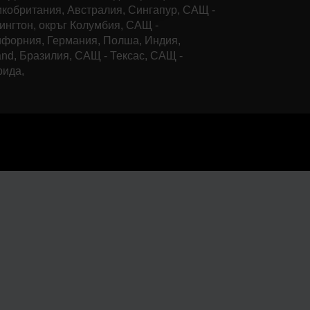
кобритания, Австралия, Сингапур, САЩ -
нгтон, окръг Колумбия, САЩ -
форния, Германия, Полша, Индия,
and, Бразилия, САЩ - Тексас, САЩ -
рида,