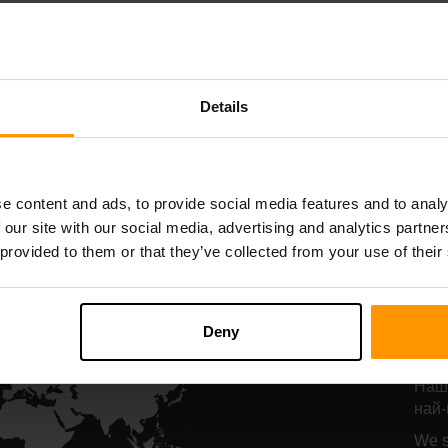
Starbound
Terraria
стинг на сървър
Хостинг на сър
Details
All Games
e content and ads, to provide social media features and to analy
 our site with our social media, advertising and analytics partn
 provided to them or that they’ve collected from your use of their
М
хо
Deny
D
Наши
най-
We s