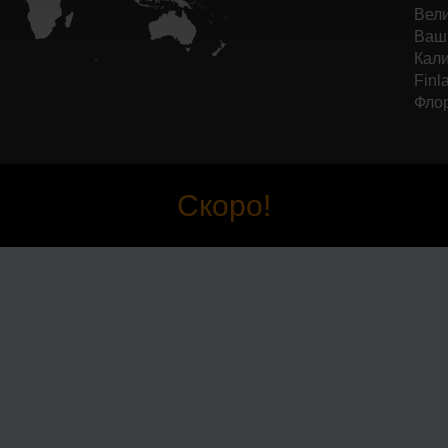
Вели
Ваши
Кали
Finl
Фло
Скоро!