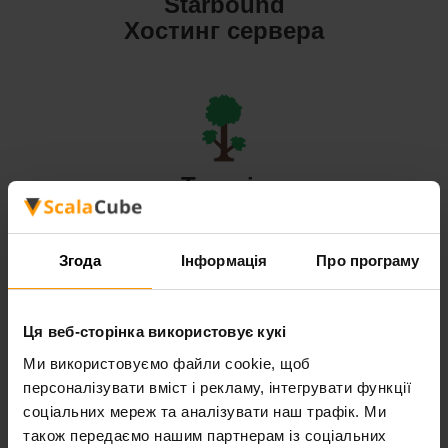
Starbound
Хостинг сервера
Terraria
Хостинг сервера
Згода
Інформація
Про програму
Ця веб-сторінка використовує кукі
Valheim
Ми використовуємо файли cookie, щоб
персоналізувати вміст і рекламу, інтегрувати функції
Хостинг сервера
соціальних мереж та аналізувати наш трафік. Ми
також передаємо нашим партнерам із соціальних