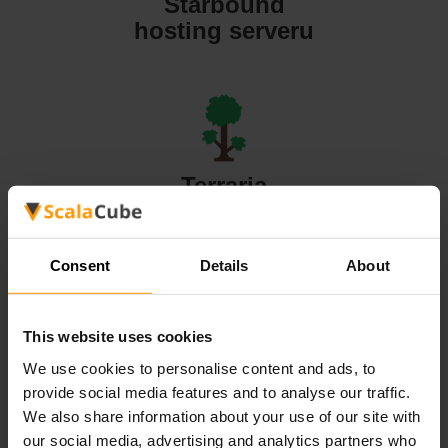
Starbound
hosting serveru
Terraria
hosting serveru
Consent
Details
About
This website uses cookies
Valheim
We use cookies to personalise content and ads, to
hosting serveru
provide social media features and to analyse our traffic.
We also share information about your use of our site with
our social media, advertising and analytics partners who