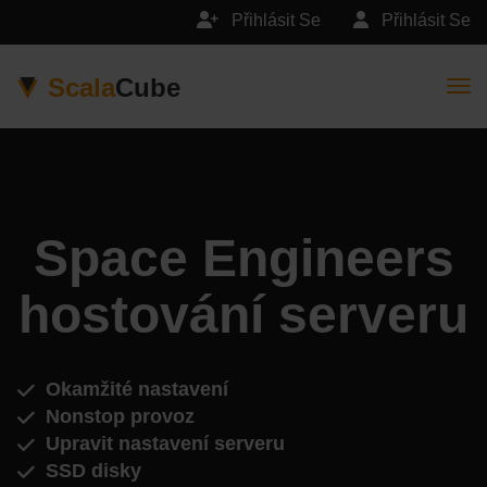
Přihlásit Se
Přihlásit Se
Scala
Cube
Togg
Space Engineers
hostování serveru
Okamžité nastavení
Nonstop provoz
Upravit nastavení serveru
SSD disky