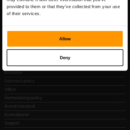
Momsregistreringsnummer: EE102133820
provided to them or that they’ve collected from your use
Adress: Harju maakond, Tallinn, Kesklinna linnaosa,
Vesivärava tn 50-201, 10152
of their services.
Allow
Snabbnavigering
Deny
Recensioner
Kontakter
Sekretesspolicy
Villkor
Återbetalningspolicy
Anmäl missbruk
Kontrollpanel
Support