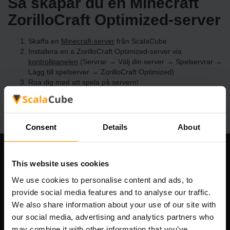
Så skapar du en Minecraft
ZorilloCraft Optimized-server
Skaffa en
Minecraft-server
från ScalaCube
Installera en a ZorilloCraft Optimized-server via
kontrollpanelen
(Servrar → Välj din server → Spelservrar →
Lägg till spelserver → ZorilloCraft Optimized)
Roa dig med att spela på servern!
Consent
Details
About
Vårt företag
This website uses cookies
We use cookies to personalise content and ads, to
provide social media features and to analyse our traffic.
We also share information about your use of our site with
Scalable Hosting Solutions OÜ
our social media, advertising and analytics partners who
Registreringskod: 14652605
may combine it with other information that you’ve