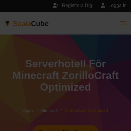
Registrera Dig
Logga In
Scala
Cube
Togg
Serverhotell För
Minecraft ZorilloCraft
Optimized
Appar
Minecraft
ZorilloCraft Optimized