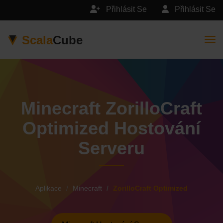
Přihlásit Se
Přihlásit Se
Scala
Cube
Togg
Minecraft ZorilloCraft
Optimized Hostování
Serveru
Aplikace
Minecraft
ZorilloCraft Optimized