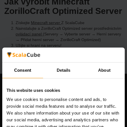
Jak vyrobit Minecraft
ZorilloCraft Optimized Server
Získejte
Minecraft server
Z ScalaCube
Nainstalujte a ZorilloCraft Optimized server prostřednictvím
ovládací panel
(Servery → Vyberte server → Herní servery
→ Přidat herní server → ZorilloCraft Optimized)
Užijte si hraní na serveru!
Consent
Details
About
Naše společnost
This website uses cookies
We use cookies to personalise content and ads, to
provide social media features and to analyse our traffic.
We also share information about your use of our site with
Scalable Hosting Solutions OÜ
our social media, advertising and analytics partners who
IČO: 14652605
may combine it with other information that you’ve