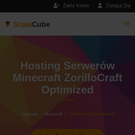
Załóż Konto
Zaloguj Się
Scala
Cube
Togg
Hosting Serwerów
Minecraft ZorilloCraft
Optimized
Aplikacje
Minecraft
ZorilloCraft Optimized