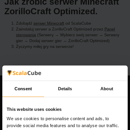
Jak zrobić serwer Minecraft
ZorilloCraft Optimized.
Zdobądź
serwer Minecraft
od ScalaCube
Zainstaluj serwer a ZorilloCraft Optimized przez
Panel
sterowania
(Serwery → Wybierz swój serwer → Serwery
gier → Dodaj serwer gier → ZorilloCraft Optimized)
Życzymy miłej gry na serwerze!
Consent
Details
About
Nasza firma
This website uses cookies
Scalable Hosting Solutions OÜ
We use cookies to personalise content and ads, to
Kod rejestracyjny: 14652605
provide social media features and to analyse our traffic.