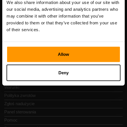
Numer VAT: EE102133820
We also share information about your use of our site with
Adres: Harju maakond, Tallinn, Kesklinna linnaosa,
our social media, advertising and analytics partners who
Vesivärava tn 50-201, 10152
may combine it with other information that you’ve
provided to them or that they’ve collected from your use
of their services.
Szybka nawigacja
Allow
Recenzje
Kontakty
Deny
Polityka prywatności
Warunki
Polityka zwrotów
Zgłoś nadużycie
Panel sterowania
Pomoc