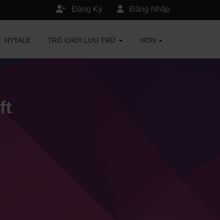
Đăng Ký
Đăng Nhập
HYTALE
TRÒ CHƠI LƯU TRỮ
HƠN
ft