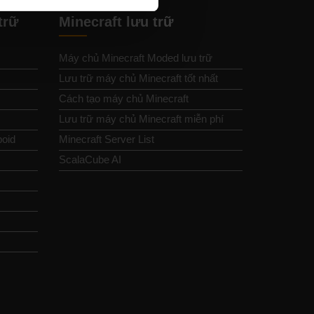
trữ
Minecraft lưu trữ
Máy chủ Minecraft Moded lưu trữ
Lưu trữ máy chủ Minecraft tốt nhất
Cách tạo máy chủ Minecraft
Lưu trữ máy chủ Minecraft miễn phí
boid
Minecraft Server List
ScalaCube AI