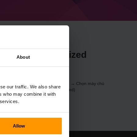
rilloCraft Optimized
About
 thông qua
Bảng điều khiển
(Máy chủ → Chọn máy chủ
se our traffic. We also share
hủ trò chơi → ZorilloCraft Optimized)
ers who may combine it with
 services.
Allow