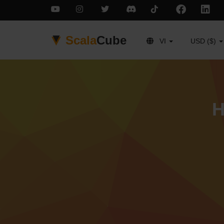
Scala
Cube
VI
USD ($)
H