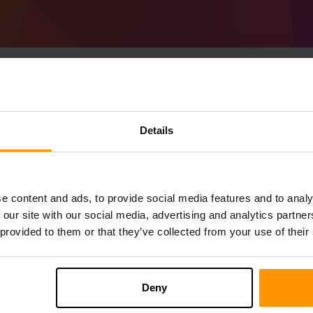
Cách tạo Minecraft Zo
Details
Máy chủ
Nhận
Minecraft Server
Từ ScalaCube
Cài đặt máy chủ a ZorilloCraft Optimized
e content and ads, to provide social media features and to analy
của bạn → Máy chủ trò chơi → Thêm máy c
 our site with our social media, advertising and analytics partn
Thích chơi trên máy chủ!
 provided to them or that they’ve collected from your use of their
Deny