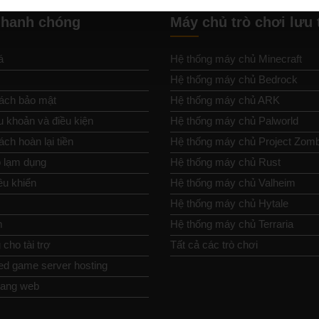
nhanh chóng
Máy chủ trò chơi lưu 
á
Hệ thống máy chủ Minecraft
Hệ thống máy chủ Bedrock
ách bảo mật
Hệ thống máy chủ ARK
u khoản và điều kiện
Hệ thống máy chủ Palworld
ch hoàn lại tiền
Hệ thống máy chủ Project Zom
 lạm dụng
Hệ thống máy chủ Rust
ều khiển
Hệ thống máy chủ Valheim
Hệ thống máy chủ Hytale
m
Hệ thống máy chủ Terraria
cho tài trợ
Tất cả các trò chơi
ed game server hosting
rang web