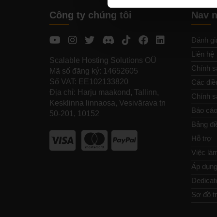
Công ty chúng tôi
Nav 
Đánh gi
Liên hệ
Scalable Hosting Solutions OÜ
Chính s
Mã số đăng ký: 14652605
Số VAT: EE102133820
Các điề
Địa chỉ: Harju maakond, Tallinn,
Chính sá
Kesklinna linnaosa, Vesivärava tn
Báo cáo
50-201, 10152
Bảng đi
Hỗ trợ
Việc là
Áp dụng 
Dedicat
Sơ đồ t