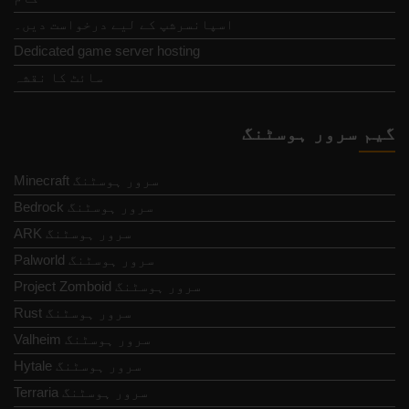
اسپانسرشپ کے لیے درخواست دیں۔
Dedicated game server hosting
سائٹ کا نقشہ
گیم سرور ہوسٹنگ
Minecraft سرور ہوسٹنگ
Bedrock سرور ہوسٹنگ
ARK سرور ہوسٹنگ
Palworld سرور ہوسٹنگ
Project Zomboid سرور ہوسٹنگ
Rust سرور ہوسٹنگ
Valheim سرور ہوسٹنگ
Hytale سرور ہوسٹنگ
Terraria سرور ہوسٹنگ