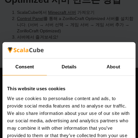
ScalaCube에서
Minecraft 서버
가져오기
Control Panel
를 통해 a ZorilloCraft Optimized 서버를 설치합
니다. (서버 → 서버 선택 → 게임 서버 → 게임 서버 추가 →
ZorilloCraft Optimized)
서버에서 즐겨보세요!
Consent
Details
About
우리 회사
This website uses cookies
We use cookies to personalise content and ads, to
provide social media features and to analyse our traffic.
Scalable Hosting Solutions OÜ
We also share information about your use of our site with
등록 코드: 14652605
our social media, advertising and analytics partners who
VAT 번호: EE102133820
may combine it with other information that you’ve
주소: Harju maakond, Tallinn, Kesklinna linnaosa,
provided to them or that they’ve collected from your use