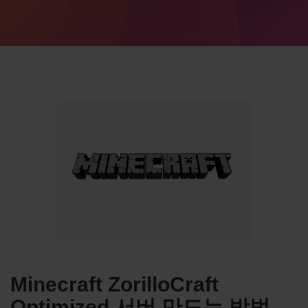
Minecraft ZorilloCraft
Optimized 서버 만드는 방법