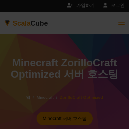
가입하기
로그인
Scala
Cube
Togg
Minecraft ZorilloCraft
Optimized 서버 호스팅
앱
Minecraft
ZorilloCraft Optimized
Minecraft 서버 호스팅