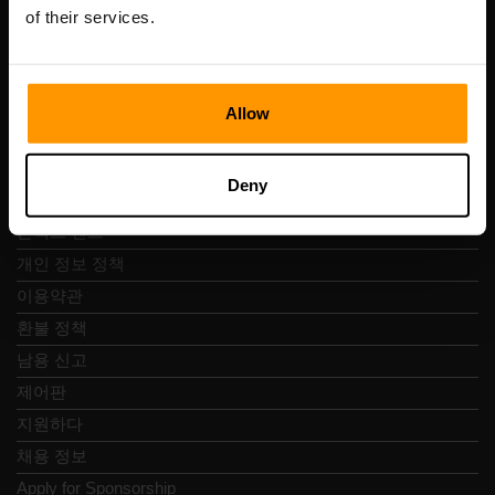
Vesivärava tn 50-201, 10152
of their services.
Allow
빠른 탐색
Deny
리뷰
콘택트 렌즈
개인 정보 정책
이용약관
환불 정책
남용 신고
제어판
지원하다
채용 정보
Apply for Sponsorship