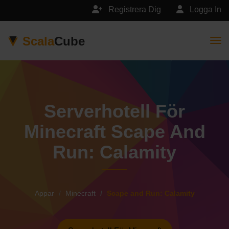
Registrera Dig
Logga In
Scala
Cube
Togg
Serverhotell För
Minecraft Scape And
Run: Calamity
Appar
Minecraft
Scape and Run: Calamity