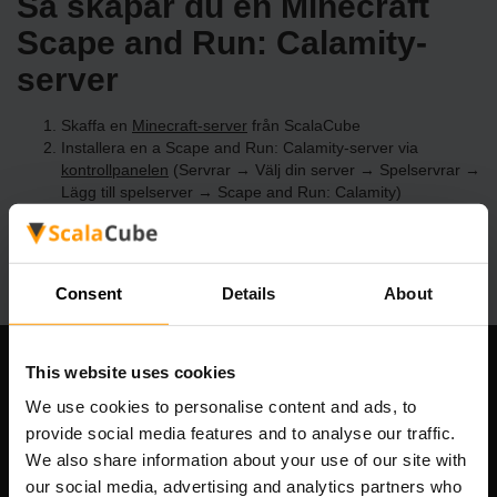
Så skapar du en Minecraft
Scape and Run: Calamity-
server
Skaffa en
Minecraft-server
från ScalaCube
Installera en a Scape and Run: Calamity-server via
kontrollpanelen
(Servrar → Välj din server → Spelservrar →
Lägg till spelserver → Scape and Run: Calamity)
Roa dig med att spela på servern!
Consent
Details
About
This website uses cookies
Vårt företag
We use cookies to personalise content and ads, to
provide social media features and to analyse our traffic.
We also share information about your use of our site with
Scalable Hosting Solutions OÜ
our social media, advertising and analytics partners who