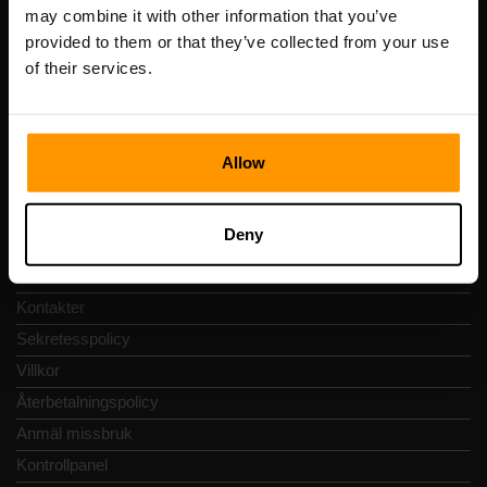
Registreringskod: 14652605
may combine it with other information that you’ve
Momsregistreringsnummer: EE102133820
provided to them or that they’ve collected from your use
Adress: Harju maakond, Tallinn, Kesklinna linnaosa,
of their services.
Vesivärava tn 50-201, 10152
Allow
Snabbnavigering
Deny
Recensioner
Kontakter
Sekretesspolicy
Villkor
Återbetalningspolicy
Anmäl missbruk
Kontrollpanel