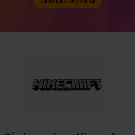
Serverhotell För Minecraft