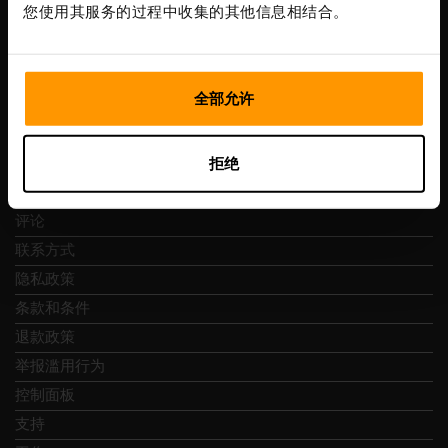
增值税号: EE102133820
您使用其服务的过程中收集的其他信息相结合。
地址: Harju maakond, Tallinn, Kesklinna linnaosa,
Vesivärava tn 50-201, 10152
全部允许
拒绝
快速导航
评论
联系方式
隐私政策
条款和条件
退款政策
举报滥用行为
控制面板
支持