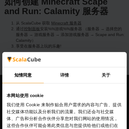
如何创建 Minecraft Scape
and Run: Calamity 服务器
从 ScalaCube 获取
Minecraft 服务器
通过
控制面板
安装%%游戏%%服务器 （服务器 → 选择您的
服务器 → 游戏服务器 → 添加游戏服务器 → Scape and Run:
Calamity）
享受在服务器上玩的乐趣!
知情同意
详情
关于
我们公司
本网站使用 cookie
我们使用 Cookie 来制作贴合用户需求的内容与广告、提供
社交媒体功能以及分析我们的流量。我们还会与社交媒
Scalable Hosting Solutions OÜ
体、广告和分析合作伙伴分享您对我们网站的使用情况，
注册码: 14652605
这些合作伙伴可能会将此类信息与您提供给他们或他们在