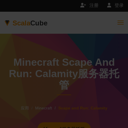
注册
登录
Scala
Cube
Togg
Minecraft Scape And
Run: Calamity服务器托
管
应用
Minecraft
Scape and Run: Calamity