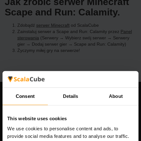
Jak zrobić serwer Minecraft
Scape and Run: Calamity.
Zdobądź
serwer Minecraft
od ScalaCube
Zainstaluj serwer a Scape and Run: Calamity przez
Panel
sterowania
(Serwery → Wybierz swój serwer → Serwery
gier → Dodaj serwer gier → Scape and Run: Calamity)
Życzymy miłej gry na serwerze!
Consent
Details
About
Nasza firma
This website uses cookies
Scalable Hosting Solutions OÜ
We use cookies to personalise content and ads, to
Kod rejestracyjny: 14652605
provide social media features and to analyse our traffic.