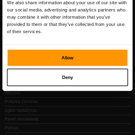
Numer VAT: EE102133820
We also share information about your use of our site with
Adres: Harju maakond, Tallinn, Kesklinna linnaosa,
our social media, advertising and analytics partners who
Vesivärava tn 50-201, 10152
may combine it with other information that you’ve
provided to them or that they’ve collected from your use
of their services.
Szybka nawigacja
Allow
Recenzje
Kontakty
Deny
Polityka prywatności
Warunki
Polityka zwrotów
Zgłoś nadużycie
Panel sterowania
Pomoc