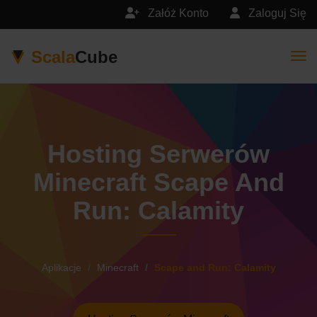
Załóż Konto
Zaloguj Się
Scala
Cube
Togg
Hosting Serwerów
Minecraft Scape And
Run: Calamity
Aplikacje
Minecraft
Scape and Run: Calamity