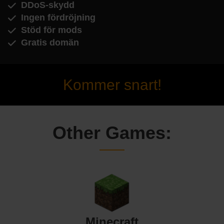
DDoS-skydd
Ingen fördröjning
Stöd för mods
Gratis domän
Kommer snart!
Other Games:
Minecraft