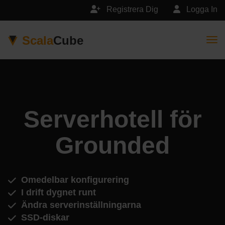
Registrera Dig
Logga In
Scala
Cube
Togg
Serverhotell för
Grounded
Omedelbar konfigurering
I drift dygnet runt
Ändra serverinställningarna
SSD-diskar