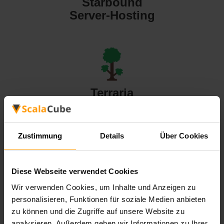
Starbound
Server-Hosting
Terraria
Server-Hosting
Zustimmung
Details
Über Cookies
Diese Webseite verwendet Cookies
Valheim
Wir verwenden Cookies, um Inhalte und Anzeigen zu
Server-Hosting
personalisieren, Funktionen für soziale Medien anbieten
zu können und die Zugriffe auf unsere Website zu
analysieren. Außerdem geben wir Informationen zu Ihrer