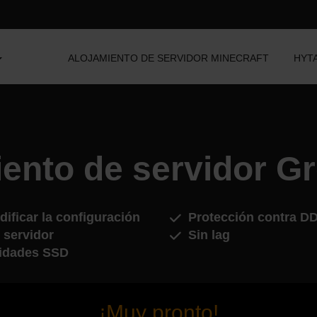
ALOJAMIENTO DE SERVIDOR MINECRAFT
HYT
iento de servidor G
ificar la configuración
Protección contra D
 servidor
Sin lag
idades SSD
¡Muy pronto!