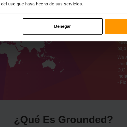
r del uso que haya hecho de sus servicios.
Nu
de
Denegar
se
Nues
bajo
We s
Unid
D.C.
Indi
- Flo
¿Qué Es Grounded?