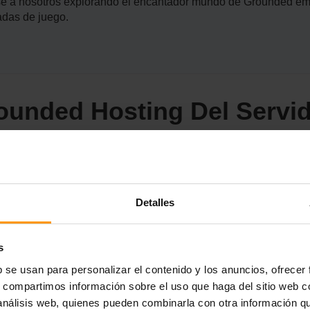
se a nosotros explorando el encantador mundo de Grounded empa
das de juego.
ounded Hosting Del Servid
aCube vuelve a la columna vertebral de sus escapadas de jueg
gue sin problemas a través de las pruebas y tribulaciones de
Detalles
aumentar su experiencia general de juego de juego.
cia con confianza, eligiendo ScalaCube como una empresa de 
gante.
s
b se usan para personalizar el contenido y los anuncios, ofrecer
s, compartimos información sobre el uso que haga del sitio web 
 análisis web, quienes pueden combinarla con otra información q