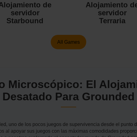
Alojamiento de
Alojamiento d
servidor
servidor
Starbound
Terraria
All Games
o Microscópico: El Alojam
Desatado Para Grounded
ed, uno de los pocos juegos de supervivencia desde el punto d
mos al apoyar sus juegos con las máximas comodidades proporci