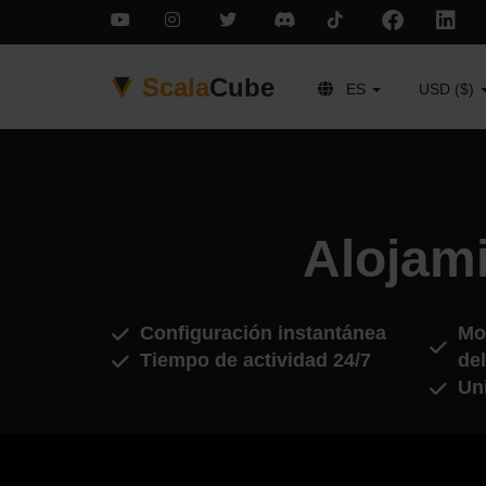
Scala
Cube
ES
USD ($)
Alojam
Configuración instantánea
Mod
Tiempo de actividad 24/7
del
Un