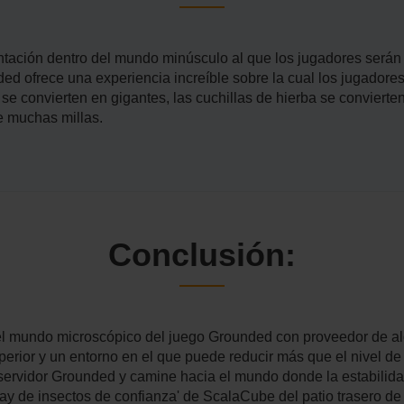
tación dentro del mundo minúsculo al que los jugadores serán
d ofrece una experiencia increíble sobre la cual los jugadores
 se convierten en gigantes, las cuchillas de hierba se conviert
e muchas millas.
Conclusión:
el mundo microscópico del juego Grounded con proveedor de a
uperior y un entorno en el que puede reducir más que el nivel d
 servidor Grounded y camine hacia el mundo donde la estabili
ray de insectos de confianza' de ScalaCube del patio trasero de