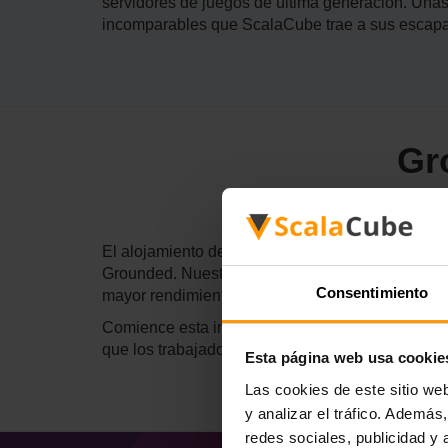
servidores de juegos de última generación. Úna
incomparables que ScalaCube trae a sus escapa
Gr
El alojamiento del servidor de juegos por Scal
Grounded. Nuestro alojamiento asegura que nave
Consentimiento
mayor rendimiento, y un entorno diseñado para 
Comience esta increíble aventura de superviven
que los trabajadores libres en su patio trasero gi
Esta página web usa cookie
Las cookies de este sitio we
y analizar el tráfico. Ademá
redes sociales, publicidad y