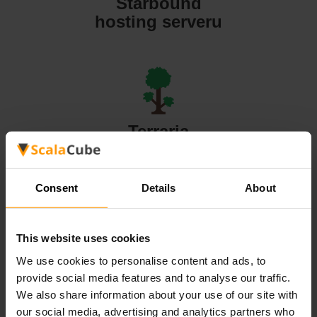
Starbound
hosting serveru
Terraria
hosting serveru
Consent
Details
About
This website uses cookies
Valheim
We use cookies to personalise content and ads, to
hosting serveru
provide social media features and to analyse our traffic.
We also share information about your use of our site with
our social media, advertising and analytics partners who