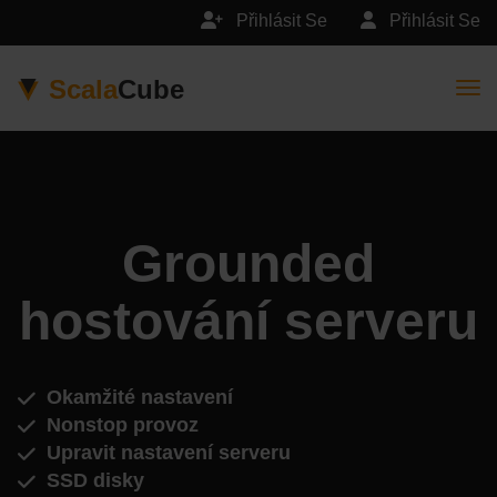
Přihlásit Se
Přihlásit Se
Scala
Cube
Togg
Grounded
hostování serveru
Okamžité nastavení
Nonstop provoz
Upravit nastavení serveru
SSD disky