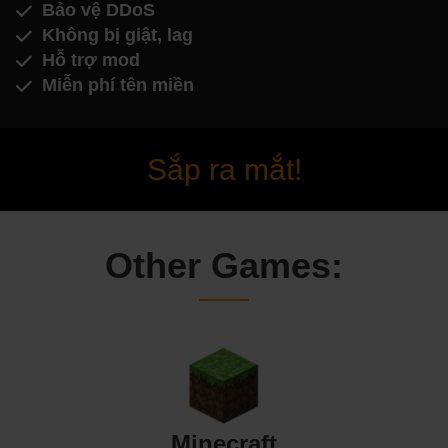
Bảo vệ DDoS
Không bị giật, lag
Hỗ trợ mod
Miễn phí tên miền
Sắp ra mắt!
Other Games:
Minecraft