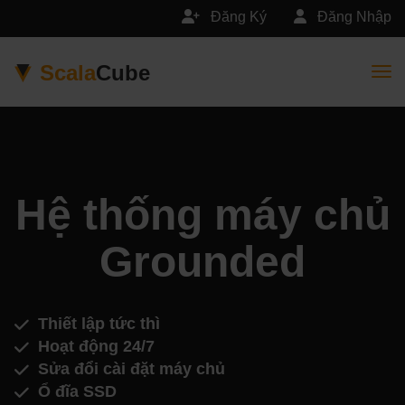
Đăng Ký
Đăng Nhập
Scala
Cube
Togg
Hệ thống máy chủ
Grounded
Thiết lập tức thì
Hoạt động 24/7
Sửa đổi cài đặt máy chủ
Ổ đĩa SSD