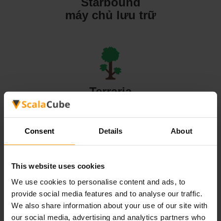
Starbound
máy chủ lưu trữ
Terraria
máy chủ lưu trữ
Consent
Details
About
This website uses cookies
Valheim
We use cookies to personalise content and ads, to
máy chủ lưu trữ
provide social media features and to analyse our traffic.
We also share information about your use of our site with
our social media, advertising and analytics partners who