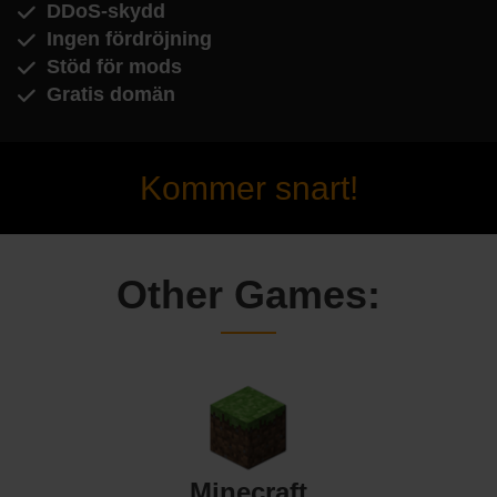
DDoS-skydd
Ingen fördröjning
Stöd för mods
Gratis domän
Kommer snart!
Other Games:
Minecraft