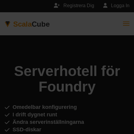
Registrera Dig
Logga In
Scala
Cube
Togg
Serverhotell för
Foundry
Omedelbar konfigurering
I drift dygnet runt
Ändra serverinställningarna
SSD-diskar