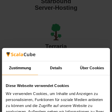
Starbound
Server-Hosting
Terraria
Server-Hosting
Zustimmung
Details
Über Cookies
Diese Webseite verwendet Cookies
Valheim
Wir verwenden Cookies, um Inhalte und Anzeigen zu
Server-Hosting
personalisieren, Funktionen für soziale Medien anbieten
zu können und die Zugriffe auf unsere Website zu
analysieren. Außerdem geben wir Informationen zu Ihrer