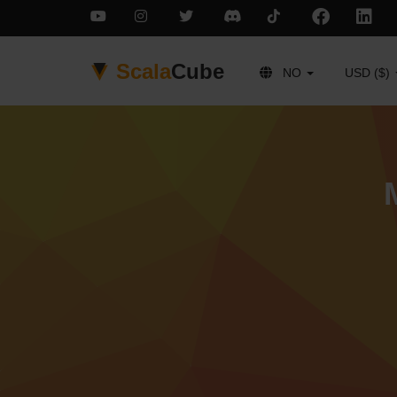
Scala
Cube
NO
USD ($)