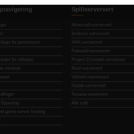
gnavigering
Spillserververt
nger
Minecraft-serververt
er
Bedrock-serververt
linjer for personvern
ARK-serververt
Palworld-serververt
linjer for refusjon
Project Zomboid-serververt
er misbruk
Rust-serververt
panel
Valheim-serververt
Hytale-serververt
illinger
Terraria-serververt
 Sponsing
Alle spill
ed game server hosting
t