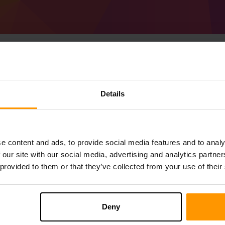
Slik oppretter du en 
Details
(MC 1.19.2)-server
Skaff deg
Minecraft-server
fra ScalaCube
Installer a Forge 43.1.30 (MC 1.19.2)-ser
e content and ads, to provide social media features and to analy
Spillservere → Legg til spillserver → For
 our site with our social media, advertising and analytics partn
Kos deg med å spille på serveren!
 provided to them or that they’ve collected from your use of their
Deny