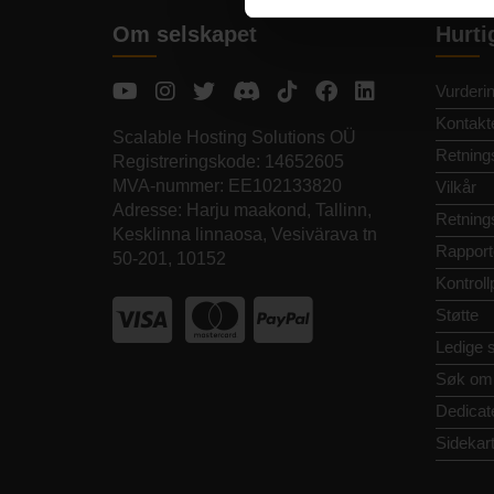
Om selskapet
Hurti
Vurderi
Kontakt
Scalable Hosting Solutions OÜ
Retnings
Registreringskode: 14652605
MVA-nummer: EE102133820
Vilkår
Adresse: Harju maakond, Tallinn,
Retnings
Kesklinna linnaosa, Vesivärava tn
Rapport
50-201, 10152
Kontroll
Støtte
Ledige st
Søk om
Dedicat
Sidekar