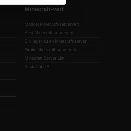
Minecraft-vert
Moddet Minecraft-serververt
Best Minecraft-serververt
Slik lager du en Minecraft-server
Gratis Minecraft-serververt
Minecraft Server List
ScalaCube AI