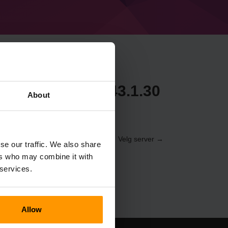
Minecraft Forge 43.1.30
About
veren via
Kontrollpanelet
(Servere → Velg server →
se our traffic. We also share
ge 43.1.30 (MC 1.19.2))
ers who may combine it with
 services.
Allow