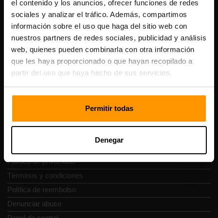
el contenido y los anuncios, ofrecer funciones de redes
Scalable Hosting Solutions OÜ
sociales y analizar el tráfico. Además, compartimos
Código de registro: 14652605
información sobre el uso que haga del sitio web con
Número de IVA: EE102133820
Dirección: Harju maakond, Tallinn, Kesklinna linnaosa,
nuestros partners de redes sociales, publicidad y análisis
Vesivärava tn 50-201, 10152
web, quienes pueden combinarla con otra información
que les haya proporcionado o que hayan recopilado a
partir del uso que haya hecho de sus servicios.
Navegación rápida
Permitir todas
Reseñas
Denegar
Contacto
Política de privacidad
Términos y condiciones
Política de reembolso
Denunciar abuso
Panel de control