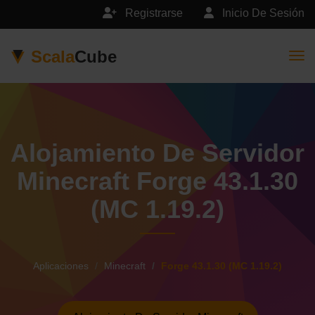
Registrarse
Inicio De Sesión
Scala
Cube
Togg
Alojamiento De Servidor
Minecraft Forge 43.1.30
(MC 1.19.2)
Aplicaciones
Minecraft
Forge 43.1.30 (MC 1.19.2)