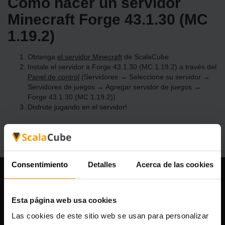
Cómo hacer un servidor
Minecraft Forge 43.1.30 (MC
1.19.2)
Obtenga
el servidor Minecraft
de ScalaCube
Instale el servidor a Forge 43.1.30 (MC 1.19.2) a través del
Panel de control
(Servidores → Seleccione su servidor →
Servidores de juegos → Agregar servidor de juegos →
Forge 43.1.30 (MC 1.19.2))
Disfrute jugando en el servidor!
Consentimiento
Detalles
Acerca de las cookies
Nuestra compañía
Esta página web usa cookies
Las cookies de este sitio web se usan para personalizar