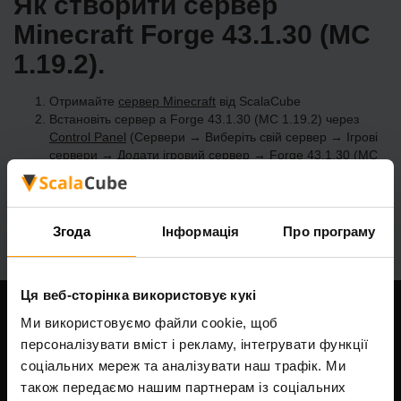
Як створити сервер
Minecraft Forge 43.1.30 (MC
1.19.2).
Отримайте
сервер Minecraft
від ScalaCube
Встановіть сервер a Forge 43.1.30 (MC 1.19.2) через
Control Panel
(Сервери → Виберіть свій сервер → Ігрові
сервери → Додати ігровий сервер → Forge 43.1.30 (MC
1.19.2))
Насолоджуйтесь грою на сервері!
Згода
Інформація
Про програму
Ця веб-сторінка використовує кукі
Ми використовуємо файли cookie, щоб
Наша компанія
персоналізувати вміст і рекламу, інтегрувати функції
соціальних мереж та аналізувати наш трафік. Ми
також передаємо нашим партнерам із соціальних