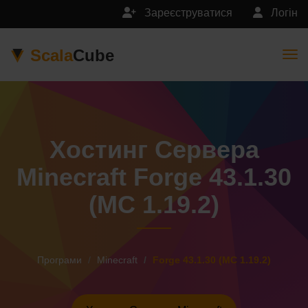
Зареєструватися
Логін
Scala
Cube
Togg
Хостинг Сервера
Minecraft Forge 43.1.30
(MC 1.19.2)
Програми
Minecraft
Forge 43.1.30 (MC 1.19.2)