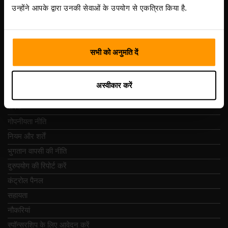
Vesivärava tn 50-201, 10152
उन्होंने आपके द्वारा उनकी सेवाओं के उपयोग से एकत्रित किया है.
सभी को अनुमति दें
त्वरित नेविगेशन
अस्वीकार करें
समीक्षा
संपर्क
गोपनीयता नीति
नियम और शर्तें
भुगतान वापसी की नीति
दुरुपयोग की रिपोर्ट करें
कंट्रोल पैनल
सहायता
नौकरियां
स्पॉन्सरशिप के लिए आवेदन करें