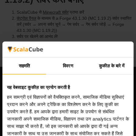
ScalaCube से
Minecraft सर्वर
प्राप्त करें
कंट्रोल पैनल
के माध्यम से a Forge 43.1.30 (MC 1.19.2) सर्वर स्थापित
करें (सर्वर → अपना सर्वर चुनें → गेम सर्वर → गेम सर्वर जोड़ें → Forge
43.1.30 (MC 1.19.2))
सर्वर पर खेलने का आनंद लें!
सहमति
विवरण
कुकीज़ के बारे में
हमारी कंपनी
यह वेबसाइट कुकीज़ का प्रयोग करती है
हम सामग्री एवं विज्ञापनों को वैयक्तिकृत करने, सामाजिक मीडिया सुविधाएं
प्रदान करने और अपने ट्रैफ़िक का विश्लेषण करने के लिए कुकी का
Scalable Hosting Solutions OÜ
उपयोग करते हैं. हम आपके द्वारा हमारी साइट के उपयोग से संबंधित
पंजीकरण कोड: 14652605
जानकारी अपने सामाजिक मीडिया, विज्ञापन तथा उन analytics पार्टनर के
VAT संख्या: EE102133820
साथ साझा भी करते हैं, जो इस जानकारी को आपके द्वारा दी गई अन्य
पता: Harju maakond, Tallinn, Kesklinna linnaosa,
जानकारी के साथ या उस जानकारी के साथ संयोजित कर सकते हैं जिसे