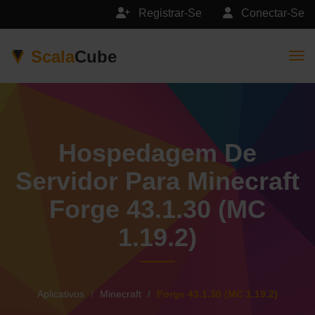
Registrar-Se
Conectar-Se
Scala
Cube
Togg
Hospedagem De
Servidor Para Minecraft
Forge 43.1.30 (MC
1.19.2)
Aplicativos
Minecraft
Forge 43.1.30 (MC 1.19.2)