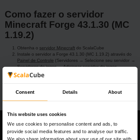
Como fazer o servidor
Minecraft Forge 43.1.30 (MC
1.19.2)
Obtenha o
servidor Minecraft
do ScalaCube
Instale o servidor a Forge 43.1.30 (MC 1.19.2) através do
Painel de Controle
(Servidores → Selecione seu servidor →
Servidores de jogos → Adicionar servidor de jogos →
Forge 43.1.30 (MC 1.19.2))
Divirta-se jogando no servidor!
Consent
Details
About
This website uses cookies
We use cookies to personalise content and ads, to
Nossa empresa
provide social media features and to analyse our traffic.
We also share information about your use of our site with