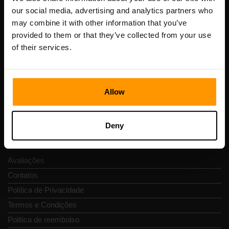
our social media, advertising and analytics partners who
may combine it with other information that you’ve
Scalable Hosting Solutions OÜ
provided to them or that they’ve collected from your use
Código de Registo: 14652605
of their services.
Número de IVA: EE102133820
Endereço: Harju maakond, Tallinn, Kesklinna linnaosa,
Vesivärava tn 50-201, 10152
Allow
Deny
Navegação rápida
Avaliações
Contatos
Política de Privacidade
Termos e Condições
Politica de reembolso