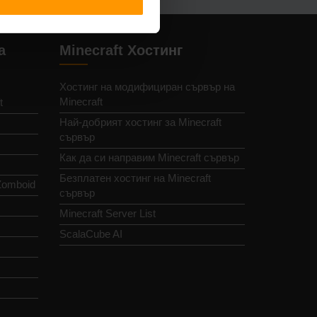
а
Minecraft Хостинг
Хостинг на модифициран сървър на
Minecraft
t
Най-добрият хостинг за Minecraft
сървър
Как да си направим Minecraft сървър
Безплатен хостинг на Minecraft
Zomboid
сървър
Minecraft Server List
ScalaCube AI