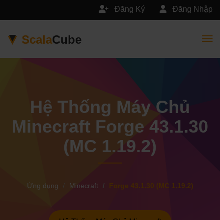
Đăng Ký
Đăng Nhập
Scala
Cube
Togg
Hệ Thống Máy Chủ
Minecraft Forge 43.1.30
(MC 1.19.2)
Ứng dụng
Minecraft
Forge 43.1.30 (MC 1.19.2)