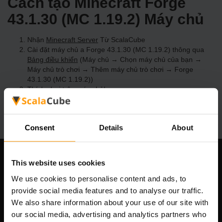
Cách tạo Minecraft Forge
43.1.30 (MC 1.19.2) Máy chủ
Nhận
Minecraft Server
Từ ScalaCube
Cài đặt máy chủ a Forge 43.1.30 (MC 1.19.2) thông qua
Bảng điều khiển
(Máy chủ → Chọn máy chủ của bạn →
Máy chủ trò chơi → Thêm máy chủ trò chơi → Forge
43.1.30 (MC 1.19.2))
Thích chơi trên máy chủ!
Consent
Details
About
This website uses cookies
Công ty chúng tôi
We use cookies to personalise content and ads, to
provide social media features and to analyse our traffic.
We also share information about your use of our site with
Scalable Hosting Solutions OÜ
our social media, advertising and analytics partners who
Mã số đăng ký: 14652605