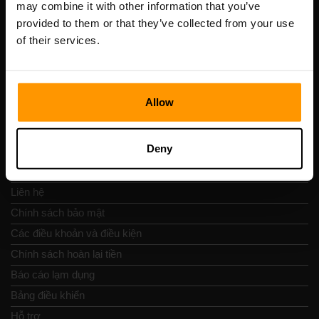
may combine it with other information that you’ve
Số VAT: EE102133820
provided to them or that they’ve collected from your use
Địa chỉ: Harju maakond, Tallinn, Kesklinna linnaosa,
of their services.
Vesivärava tn 50-201, 10152
Allow
Nav nhanh chóng
Deny
Đánh giá
Liên hệ
Chính sách bảo mật
Các điều khoản và điều kiện
Chính sách hoàn lại tiền
Báo cáo lạm dụng
Bảng điều khiển
Hỗ trợ