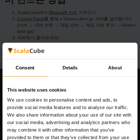
ScalaCube에서
Minecraft 서버
가져오기
Control Panel
를 통해 a Visions dont go 서버를 설치합니다.
(서버 → 서버 선택 → 게임 서버 → 게임 서버 추가 → Visions
dont go)
서버에서 즐겨보세요!
Consent
Details
About
우리 회사
This website uses cookies
We use cookies to personalise content and ads, to
provide social media features and to analyse our traffic.
Scalable Hosting Solutions OÜ
We also share information about your use of our site with
등록 코드: 14652605
our social media, advertising and analytics partners who
VAT 번호: EE102133820
may combine it with other information that you’ve
주소: Harju maakond, Tallinn, Kesklinna linnaosa,
provided to them or that they’ve collected from your use