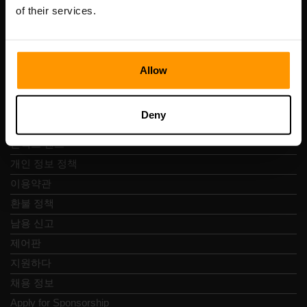
Vesivärava tn 50-201, 10152
of their services.
Allow
빠른 탐색
Deny
리뷰
콘택트 렌즈
개인 정보 정책
이용약관
환불 정책
남용 신고
제어판
지원하다
채용 정보
Apply for Sponsorship