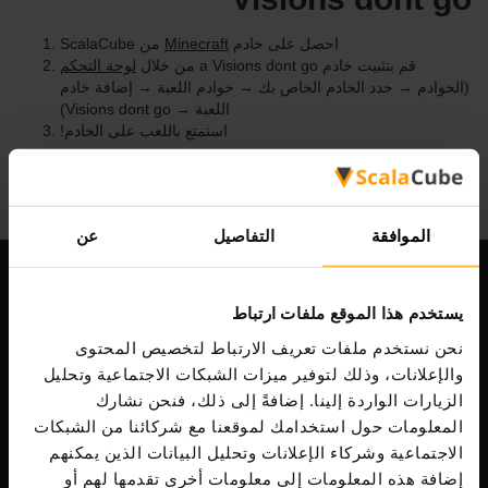
احصل على خادم
Minecraft
من ScalaCube
قم بتثبيت خادم a Visions dont go من خلال
لوحة التحكم
(الخوادم → حدد الخادم الخاص بك → خوادم اللعبة → إضافة خادم
اللعبة → Visions dont go)
استمتع باللعب على الخادم!
الموافقة
التفاصيل
عن
شركتنا
يستخدم هذا الموقع ملفات ارتباط
نحن نستخدم ملفات تعريف الارتباط لتخصيص المحتوى
والإعلانات، وذلك لتوفير ميزات الشبكات الاجتماعية وتحليل
Scalable Hosting Solutions OÜ
الزيارات الواردة إلينا. إضافةً إلى ذلك، فنحن نشارك
رمز التسجيل: 14652605
المعلومات حول استخدامك لموقعنا مع شركائنا من الشبكات
ضريبة الشراء: EE102133820
الاجتماعية وشركاء الإعلانات وتحليل البيانات الذين يمكنهم
عنوان: Harju maakond, Tallinn, Kesklinna linnaosa,
إضافة هذه المعلومات إلى معلومات أخرى تقدمها لهم أو