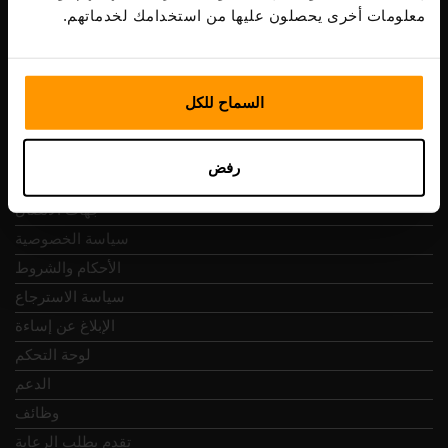
Vesivärava tn 50-201, 10152
معلومات أخرى يحصلون عليها من استخدامك لخدماتهم.
السماح للكل
التنقل السريع
رفض
المراجعات
جهات الاتصال
سياسة الخصوصية
الأحكام والشروط
سياسة الاسترجاع
الإبلاغ عن إساءة
لوحة التحكم
الدعم
وظائف
تقدم بطلب الرعاية