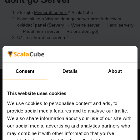
Získejte
Minecraft server
Z ScalaCube
Nainstalujte a Visions dont go server prostřednictvím
ovládací panel
(Servery → Vyberte server → Herní servery
→ Přidat herní server → Visions dont go)
Užijte si hraní na serveru!
Consent
Details
About
Naše společnost
This website uses cookies
We use cookies to personalise content and ads, to
provide social media features and to analyse our traffic.
Scalable Hosting Solutions OÜ
We also share information about your use of our site with
IČO: 14652605
our social media, advertising and analytics partners who
DIČ: EE102133820
may combine it with other information that you’ve
Adresa: Harju maakond, Tallinn, Kesklinna linnaosa,