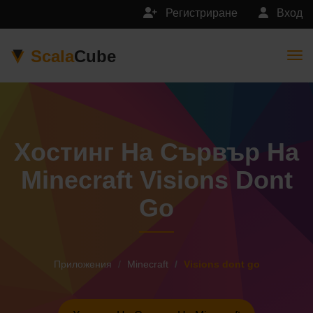
Регистриране
Вход
Scala
Cube
Togg
Хостинг На Сървър На
Minecraft Visions Dont
Go
Приложения
Minecraft
Visions dont go