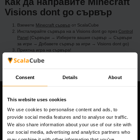
Как да направите Minecraft
Visions dont go сървър
Вземете
Minecraft сървър
от ScalaCube
Инсталирайте сървъра на a Visions dont go през
Control
Panel
(Сървъри → Изберете вашия сървър → Сървъри
за игри → Добавете сървър за игри → Visions dont go)
Приятна игра на сървъра!
Consent
Details
About
Нашата компания
This website uses cookies
We use cookies to personalise content and ads, to
provide social media features and to analyse our traffic.
We also share information about your use of our site with
Scalable Hosting Solutions OÜ
our social media, advertising and analytics partners who
Регистрационен код: 14652605
may combine it with other information that you’ve