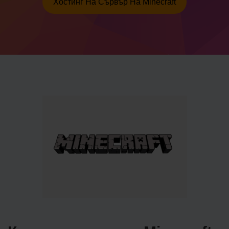
Хостинг На Сървър На Minecraft