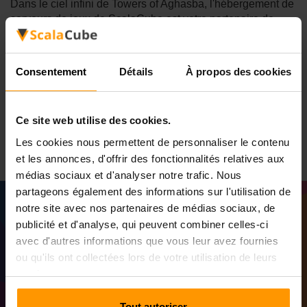
Dans le ciel infini de Towers of Aghasba, l'hébergement de
serveurs de jeux de ScalaCube est votre partenaire de
confiance qui garantira un jeu sans décalage, stable et
agréable. Nous savons à quel point le rôle d'un serveur
robuste entre en jeu dans des paysages aériens où
Consentement
Détails
À propos des cookies
littéralement divisé les décisions de deuxième seconde
pour diviser la vie et la mort. Avec ScalaCube, montez à
travers des royaumes comme "Towers of Aghasba" pour
Ce site web utilise des cookies.
assister à de puissants aspirations de jeu.
Les cookies nous permettent de personnaliser le contenu
et les annonces, d'offrir des fonctionnalités relatives aux
médias sociaux et d'analyser notre trafic. Nous
partageons également des informations sur l'utilisation de
notre site avec nos partenaires de médias sociaux, de
publicité et d'analyse, qui peuvent combiner celles-ci
avec d'autres informations que vous leur avez fournies
ou qu'ils ont collectées lors de votre utilisation de leurs
services.
Tout autoriser