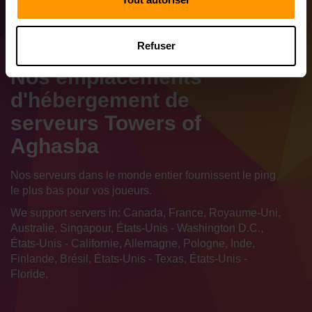
Refuser
Nos emplacements
d'hébergement de
serveurs Towers of
Aghasba
Nos serveurs dans le monde entier fournissent le ping
le plus bas pour vos joueurs.
We support servers in: Canada, France, Royaume-Uni,
Australie, Singapour, États-Unis - Washington D.C.,
États-Unis - Californie, Allemagne, Pologne, Inde,
Finlande, Brésil, États-Unis - Texas, États-Unis -
Floride,