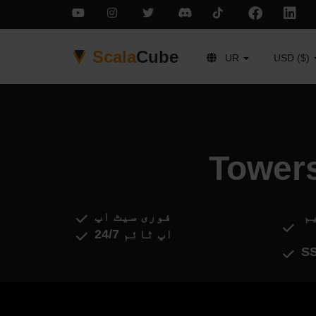
Scala
Cube
UR
USD ($)
م
فوری سیٹ اپ
اپ ٹائم 24/7