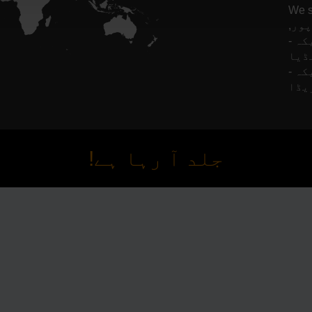
نس, سلطنت
ور,
کہ -
Finl,
کہ -
جلد آ رہا ہے!