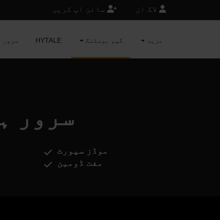
لاگ ان
سائن اپ کریں
مزید
گیم ہوسٹنگ
HYTALE
MINECRAFT 
wers of Aghasba
موڈز سپورٹ
مفت ڈومین