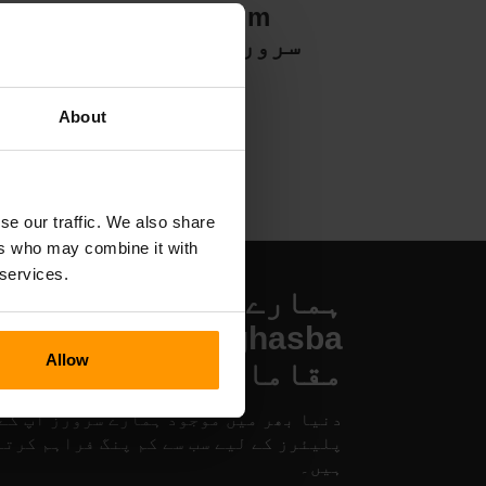
Valheim
سرور ہوسٹنگ
About
se our traffic. We also share
ers who may combine it with
 services.
ہمارے Towers of
Aghasba سرور ہوسٹنگ
Allow
مقامات
دنیا بھر میں موجود ہمارے سرورز آپ کے
پلیئرز کے لیے سب سے کم پنگ فراہم کرتے
ہیں۔