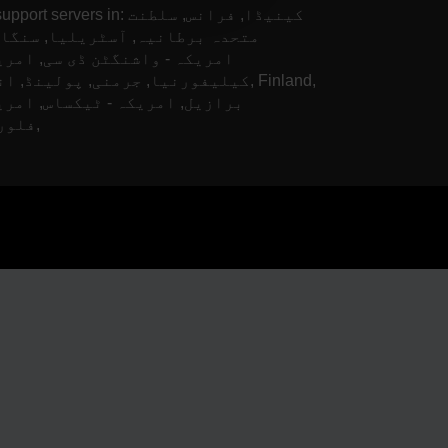
We support servers in: کینیڈا, فرا
متحدہ برطانیہ, آسٹریلیا, سنگاپ
امریکہ - واشنگٹن ڈی سی, امری
کیلیفورنیا, جرمنی, پولینڈ, انڈیا, and
برازیل, امریکہ - ٹیکساس, امری
فلوریڈا,