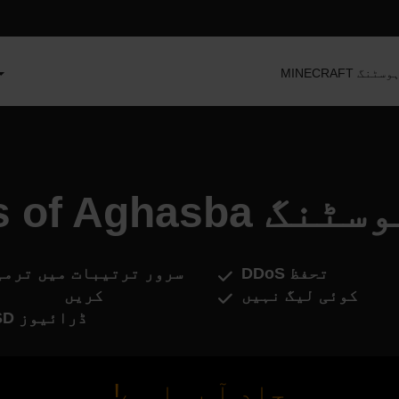
سرور ہوسٹنگ
To سرور ہوسٹنگ
DDoS تحفظ
سرور ترتیبات میں ترمی
کوئی لیگ نہیں
کریں
SSD ڈرائیوز
جلد آ رہا ہے!