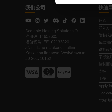
我们公司
快速
评论
联系方
Scalable Hosting Solutions OÜ
隐私政
注册码: 14652605
增值税号: EE102133820
条款和
地址: Harju maakond, Tallinn,
退款政
Kesklinna linnaosa, Vesivärava tn
举报滥
50-201, 10152
控制面
支持
工作
Apply f
Dedicat
网站地