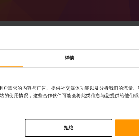
如何创建 Minecraft Forg
详情
服务器
从 ScalaCube 获取
Minecraft 服务器
通过
控制面板
安装%%游戏%%服务器 （服务
作贴合用户需求的内容与广告、提供社交媒体功能以及分析我们的流量
器 → Forge 52.0.35 (MC 1.21.1)）
站的使用情况，这些合作伙伴可能会将此类信息与您提供给他们或
享受在服务器上玩的乐趣!
拒绝