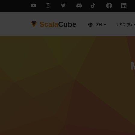
Scala
Cube
ZH
USD ($)